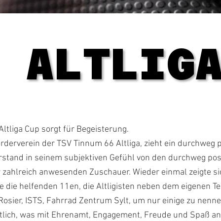
 ALTLIG
 ALTLIG
Altliga Cup sorgt für Begeisterung.
̈rderverein der TSV Tinnum 66 Altliga, zieht ein durchweg 
orstand in seinem subjektiven Gefühl von den durchweg po
zahlreich anwesenden Zuschauer. Wieder einmal zeigte sic
ie die helfenden 11en, die Altligisten neben dem eigenen 
 Rosier, ISTS, Fahrrad Zentrum Sylt, um nur einige zu nenne
utlich, was mit Ehrenamt, Engagement, Freude und Spaß an d