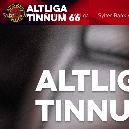
Altliga
tinnum 66
Start
Walking Football
Altliga
Sylter Bank 
Altli
tinnu