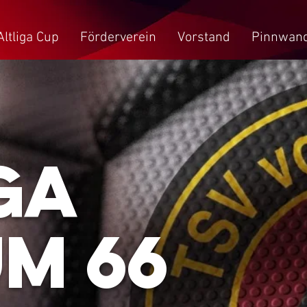
Altliga Cup
Förderverein
Vorstand
Pinnwan
ga
m 66