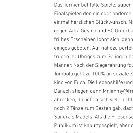
Das Turnier bot tolle Spiele, supe
Finalspielen den ein oder anderen 
einmal herzlichen Glückwunsch. N
gegen Arka Gdynia und SC Unterbac
frühes Erscheinen lohnt sich, den
einiges geboten. Auf nahezu perfe
trugen ihr Übriges zum Gelingen be
Männer.
Nach der Siegerehrung folg
Tombola geht zu 100% an soziale Z
kino von Euch. Die Lebenshilfe un
Danach stiegen dann
Mr.jimmy@fr
abrocken, da ließen sich viele ni
noch 2 Tänze zum Besten gab, dac
Sandra’s Mädels. Als die Friesens
Publikum ist kaputtgespielt, aber