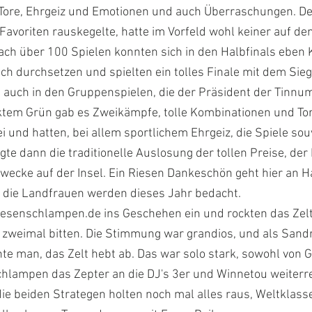
r Tore, Ehrgeiz und Emotionen und auch Überraschungen. D
Favoriten rauskegelte, hatte im Vorfeld wohl keiner auf de
ach über 100 Spielen konnten sich in den Halbfinals eben
h durchsetzen und spielten ein tolles Finale mit dem Sie
n auch in den Gruppenspielen, die der Präsident der Tinnum
ktem Grün gab es Zweikämpfe, tolle Kombinationen und Tor
i und hatten, bei allem sportlichem Ehrgeiz, die Spiele souv
te dann die traditionelle Auslosung der tollen Preise, der 
wecke auf der Insel. Ein Riesen Dankeschön geht hier an 
d die Landfrauen werden dieses Jahr bedacht.
iesenschlampen.de
ins Geschehen ein und rockten das Zel
cht zweimal bitten. Die Stimmung war grandios, und als Sa
hte man, das Zelt hebt ab. Das war solo stark, sowohl von 
chlampen das Zepter an die DJ's 3er und Winnetou weiterre
 die beiden Strategen holten noch mal alles raus, Weltklas